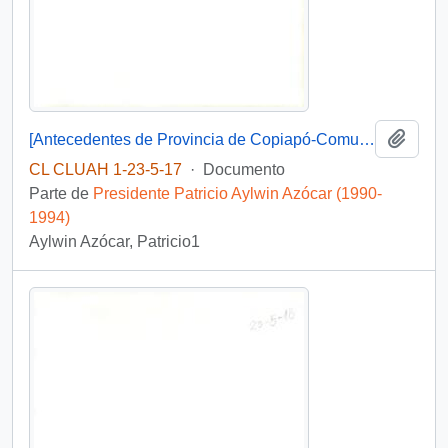
Añadi
[Antecedentes de Provincia de Copiapó-Comuna de Copiapó, Caldera. Tierra Amarilla].
CL CLUAH 1-23-5-17
·
Documento
Parte de
Presidente Patricio Aylwin Azócar (1990-
1994)
Aylwin Azócar, Patricio1