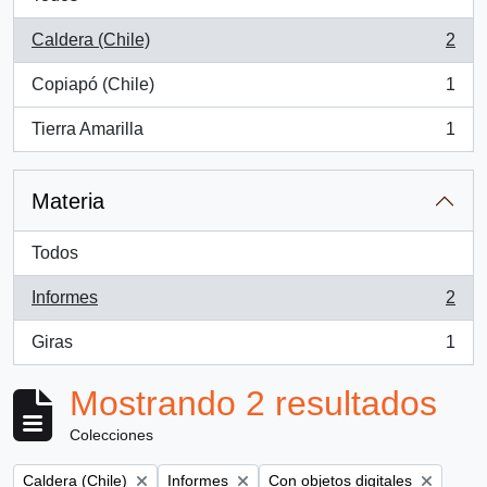
Caldera (Chile)
2
, 2 resultados
Copiapó (Chile)
1
, 1 resultados
Tierra Amarilla
1
, 1 resultados
Materia
Todos
Informes
2
, 2 resultados
Giras
1
, 1 resultados
Mostrando 2 resultados
Colecciones
Remove filter:
Remove filter:
Remove filter:
Caldera (Chile)
Informes
Con objetos digitales