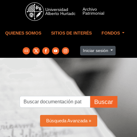
Skip to main content
QUIENES SOMOS
SITIOS DE INTERÉS
FONDOS
Iniciar sesión
Buscar
Búsqueda Avanzada »