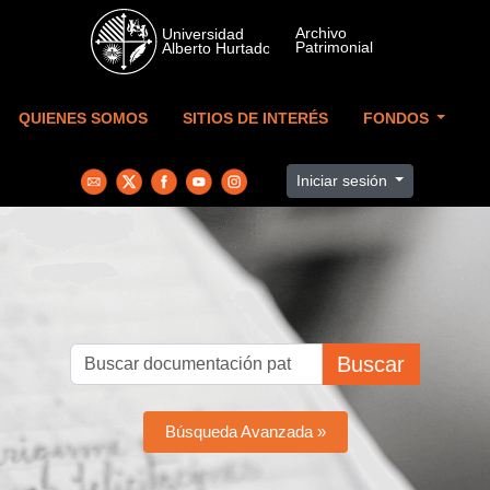
Skip to main content
QUIENES SOMOS
SITIOS DE INTERÉS
FONDOS
Iniciar sesión
Buscar
Búsqueda Avanzada »