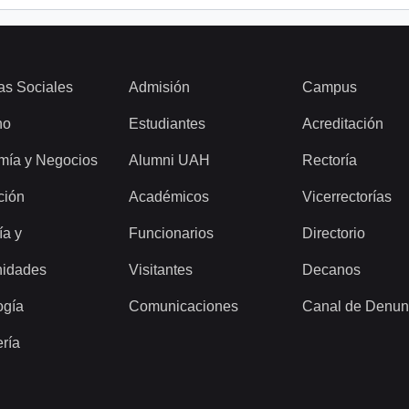
as Sociales
Admisión
Campus
ho
Estudiantes
Acreditación
mía y Negocios
Alumni UAH
Rectoría
ción
Académicos
Vicerrectorías
ía y
Funcionarios
Directorio
idades
Visitantes
Decanos
ogía
Comunicaciones
Canal de Denun
ería