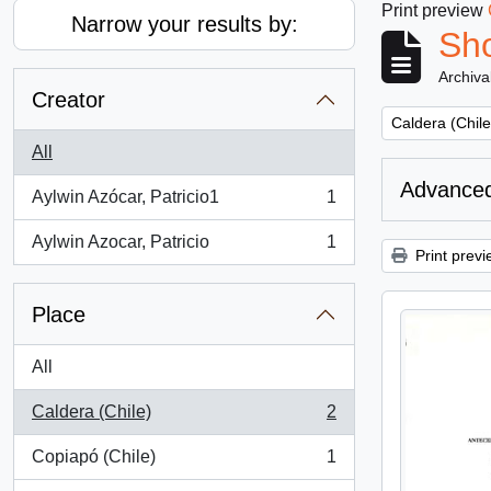
Print preview
Narrow your results by:
Sho
Archiva
Creator
Remove filter:
Caldera (Chile
All
Advanced
Aylwin Azócar, Patricio1
1
, 1 results
Aylwin Azocar, Patricio
1
, 1 results
Print previ
Place
All
Caldera (Chile)
2
, 2 results
Copiapó (Chile)
1
, 1 results