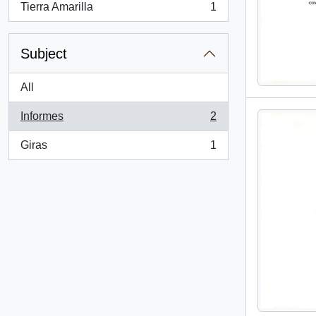
Tierra Amarilla
1
, 1 results
Subject
All
Informes
2
, 2 results
Giras
1
, 1 results