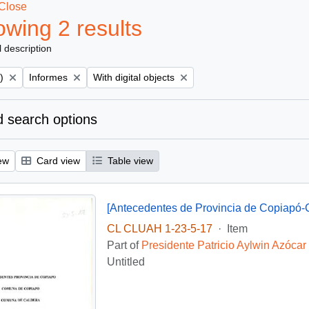
Close
wing 2 results
l description
Remove filter:
Remove filter:
)
Informes
With digital objects
 search options
ew
Card view
Table view
[Antecedentes de Provincia de Copiapó-C
CL CLUAH 1-23-5-17
·
Item
Part of
Presidente Patricio Aylwin Azócar
Untitled