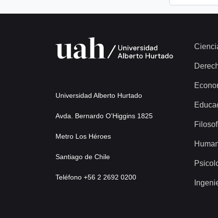
Cienci
Derec
Econo
Universidad Alberto Hurtado
Educa
Avda. Bernardo O’Higgins 1825
Filosof
Metro Los Héroes
Human
Santiago de Chile
Psicol
Teléfono +56 2 2692 0200
Ingeni