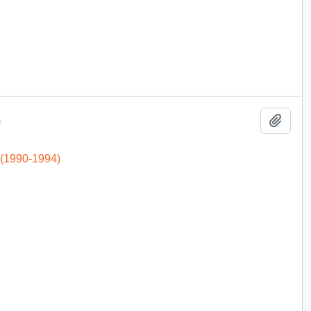
Add t
)
 (1990-1994)