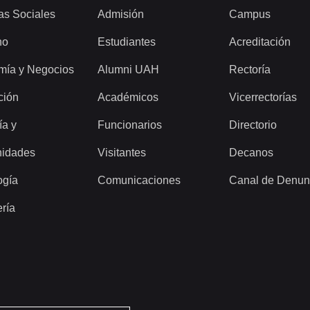
as Sociales
Admisión
Campus
ho
Estudiantes
Acreditación
mía y Negocios
Alumni UAH
Rectoría
ción
Académicos
Vicerrectorías
ía y
Funcionarios
Directorio
idades
Visitantes
Decanos
ogía
Comunicaciones
Canal de Denun
ería