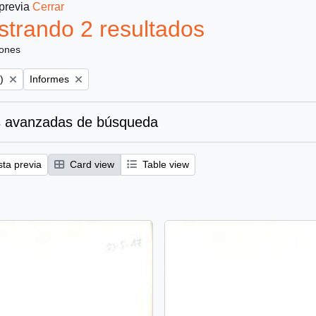
 previa
Cerrar
trando 2 resultados
iones
Remove filter:
)
Informes
 avanzadas de búsqueda
sta previa
Card view
Table view