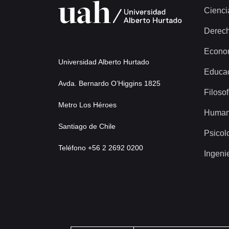
Cienci
Derec
Econo
Universidad Alberto Hurtado
Educa
Avda. Bernardo O’Higgins 1825
Filosof
Metro Los Héroes
Human
Santiago de Chile
Psicol
Teléfono +56 2 2692 0200
Ingeni