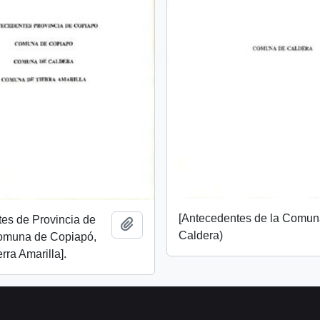
[Antecedentes de la Comun
es de Provincia de
Añadir al portapapeles
Caldera)
omuna de Copiapó,
rra Amarilla].