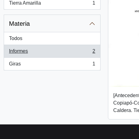
Tierra Amarilla
1
, 1 resultados
Materia
Todos
Informes
2
, 2 resultados
Giras
1
, 1 resultados
[Antecedent
Copiapó-C
Caldera. Tie