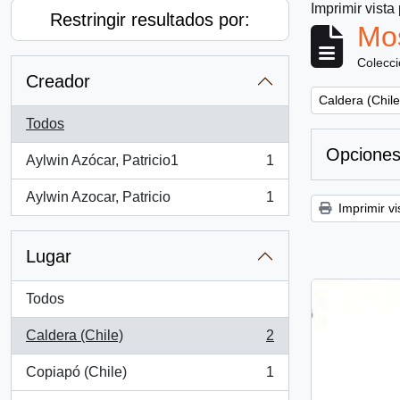
Imprimir vista
Restringir resultados por:
Mos
Colecc
Creador
Remove filter:
Caldera (Chile
Todos
Opciones
Aylwin Azócar, Patricio1
1
, 1 resultados
Aylwin Azocar, Patricio
1
, 1 resultados
Imprimir vi
Lugar
Todos
Caldera (Chile)
2
, 2 resultados
Copiapó (Chile)
1
, 1 resultados