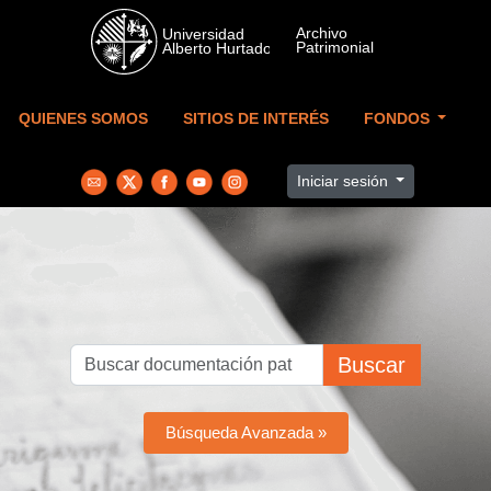
Skip to main content
QUIENES SOMOS
SITIOS DE INTERÉS
FONDOS
Iniciar sesión
Buscar
Búsqueda Avanzada »