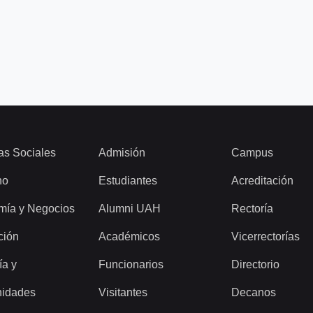
as Sociales
Admisión
Campus
ho
Estudiantes
Acreditación
mía y Negocios
Alumni UAH
Rectoría
ción
Académicos
Vicerrectorías
ía y
Funcionarios
Directorio
idades
Visitantes
Decanos