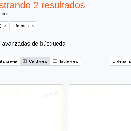
trando 2 resultados
iones
Remove filter:
)
Informes
 avanzadas de búsqueda
sta previa
Card view
Table view
Ordenar p