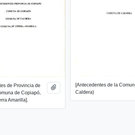
[Antecedentes de la Comun
es de Provincia de
Añadir al portapapeles
Caldera)
omuna de Copiapó,
rra Amarilla].