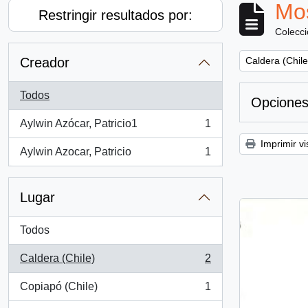
Mos
Restringir resultados por:
Colecc
Remove filter:
Creador
Caldera (Chile
Todos
Opciones
Aylwin Azócar, Patricio1
1
, 1 resultados
Imprimir vi
Aylwin Azocar, Patricio
1
, 1 resultados
Lugar
Todos
Caldera (Chile)
2
, 2 resultados
Copiapó (Chile)
1
, 1 resultados