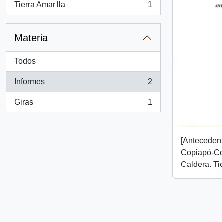
Tierra Amarilla
1
, 1 resultados
Materia
Todos
Informes
2
, 2 resultados
Giras
1
, 1 resultados
[Antecedent
Copiapó-C
Caldera. Tie