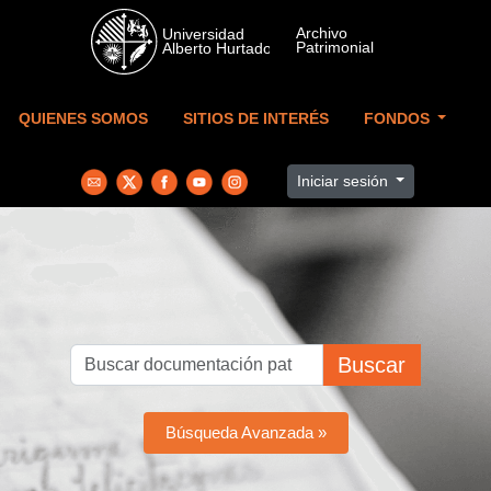
Skip to main content
QUIENES SOMOS
SITIOS DE INTERÉS
FONDOS
Iniciar sesión
Buscar
Búsqueda Avanzada »