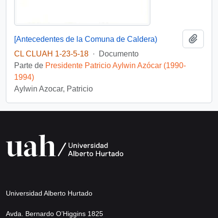
Añadi
[Antecedentes de la Comuna de Caldera)
CL CLUAH 1-23-5-18
·
Documento
Parte de
Presidente Patricio Aylwin Azócar (1990-
1994)
Aylwin Azocar, Patricio
Universidad Alberto Hurtado
Avda. Bernardo O’Higgins 1825