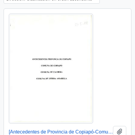
Añadi
[Antecedentes de Provincia de Copiapó-Comuna de Copiapó, Caldera. Tierra Amarilla].