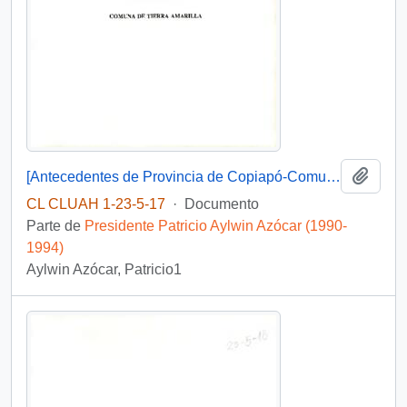
Añadi
[Antecedentes de Provincia de Copiapó-Comuna de Copiapó, Caldera. Tierra Amarilla].
CL CLUAH 1-23-5-17
·
Documento
Parte de
Presidente Patricio Aylwin Azócar (1990-
1994)
Aylwin Azócar, Patricio1