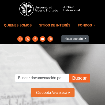
Skip to main content
QUIENES SOMOS
SITIOS DE INTERÉS
FONDOS
Iniciar sesión
Buscar
Búsqueda Avanzada »