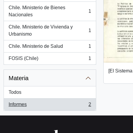
Chile. Ministerio de Bienes
1
, 1 resultados
Nacionales
Chile. Ministerio de Vivienda y
1
, 1 resultados
Urbanismo
Chile. Ministerio de Salud
1
, 1 resultados
FOSIS (Chile)
1
, 1 resultados
[El Sistema
Materia
Todos
Informes
2
, 2 resultados