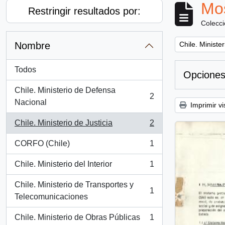
Mos
Restringir resultados por:
Colecc
Remove filter:
Nombre
Chile. Minister
Todos
Opciones
Chile. Ministerio de Defensa
2
, 2 resultados
Nacional
Imprimir vi
Chile. Ministerio de Justicia
2
, 2 resultados
CORFO (Chile)
1
, 1 resultados
Chile. Ministerio del Interior
1
, 1 resultados
Chile. Ministerio de Transportes y
1
, 1 resultados
Telecomunicaciones
Chile. Ministerio de Obras Públicas
1
, 1 resultados