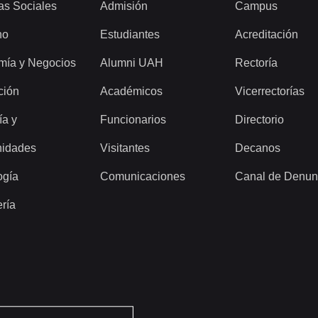
as Sociales
Admisión
Campus
ho
Estudiantes
Acreditación
mía y Negocios
Alumni UAH
Rectoría
ción
Académicos
Vicerrectorías
ía y
Funcionarios
Directorio
idades
Visitantes
Decanos
ogía
Comunicaciones
Canal de Denun
ería