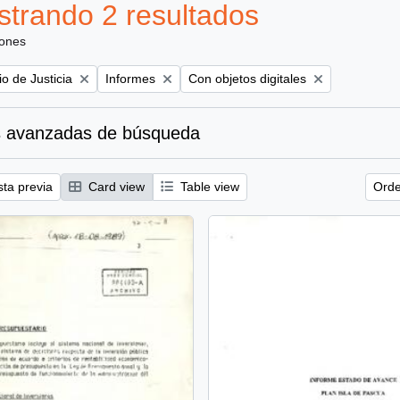
trando 2 resultados
iones
Remove filter:
Remove filter:
io de Justicia
Informes
Con objetos digitales
 avanzadas de búsqueda
sta previa
Card view
Table view
Orde