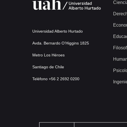
Cienci
Derec
Econo
Universidad Alberto Hurtado
Educa
Avda. Bernardo O’Higgins 1825
Filosof
Metro Los Héroes
Human
Santiago de Chile
Psicol
Teléfono +56 2 2692 0200
Ingeni