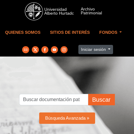
Skip to main content
QUIENES SOMOS
SITIOS DE INTERÉS
FONDOS
Iniciar sesión
Buscar
Búsqueda Avanzada »