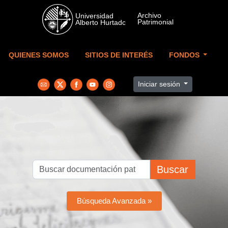
Skip to main content
QUIENES SOMOS
SITIOS DE INTERÉS
FONDOS
Iniciar sesión
Buscar
Búsqueda Avanzada »