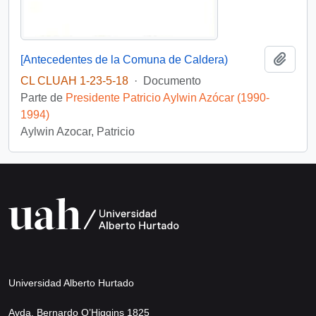
Añadi
[Antecedentes de la Comuna de Caldera)
CL CLUAH 1-23-5-18
·
Documento
Parte de
Presidente Patricio Aylwin Azócar (1990-
1994)
Aylwin Azocar, Patricio
Universidad Alberto Hurtado
Avda. Bernardo O’Higgins 1825