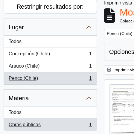
Imprimir vista
Restringir resultados por:
Mos
Colecc
Lugar
Remove filter:
Penco (Chile)
Todos
Opciones
Concepción (Chile)
1
, 1 resultados
Arauco (Chile)
1
, 1 resultados
Imprimir vi
Penco (Chile)
1
, 1 resultados
Materia
Todos
Obras públicas
1
, 1 resultados