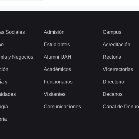
as Sociales
Admisión
Campus
ho
Estudiantes
Acreditación
mía y Negocios
Alumni UAH
Rectoría
ción
Académicos
Vicerrectorías
ía y
Funcionarios
Directorio
idades
Visitantes
Decanos
ogía
Comunicaciones
Canal de Denun
ería