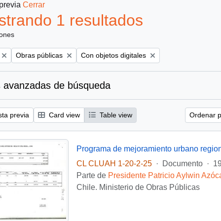
 previa
Cerrar
trando 1 resultados
iones
Remove filter:
Remove filter:
Obras públicas
Con objetos digitales
 avanzadas de búsqueda
sta previa
Card view
Table view
Ordenar p
Programa de mejoramiento urbano regio
CL CLUAH 1-20-2-25
·
Documento
·
1
Parte de
Presidente Patricio Aylwin Azóc
Chile. Ministerio de Obras Públicas