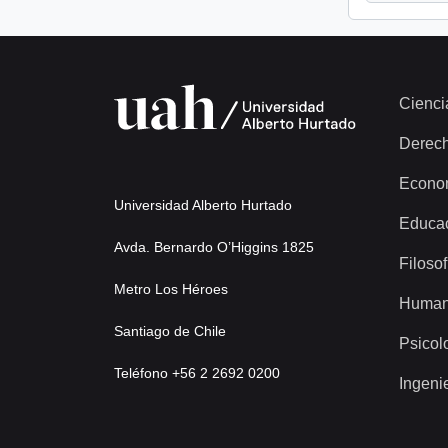
Cienci
Derec
Econo
Universidad Alberto Hurtado
Educa
Avda. Bernardo O’Higgins 1825
Filosof
Metro Los Héroes
Human
Santiago de Chile
Psicol
Teléfono +56 2 2692 0200
Ingeni