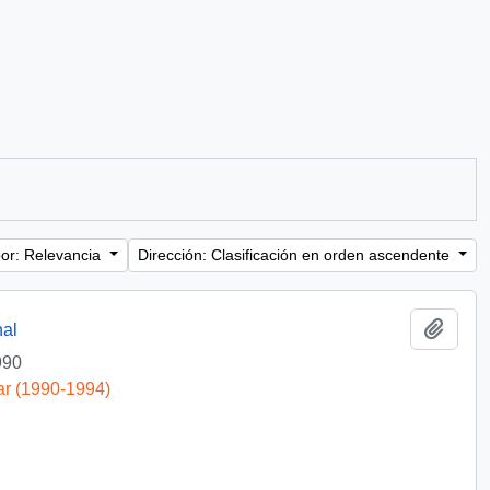
or: Relevancia
Dirección: Clasificación en orden ascendente
Añadi
nal
990
ar (1990-1994)