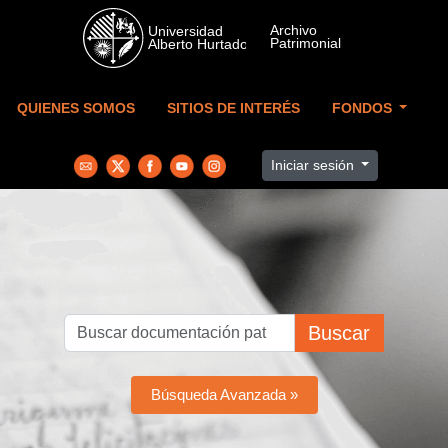
Skip to main content
QUIENES SOMOS
SITIOS DE INTERÉS
FONDOS
Iniciar sesión
Buscar
Búsqueda Avanzada »