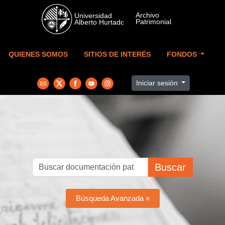
Skip to main content
QUIENES SOMOS
SITIOS DE INTERÉS
FONDOS
Iniciar sesión
Buscar
Búsqueda Avanzada »