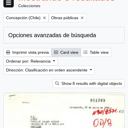
Colecciones
Remove filter:
Remove filter:
Concepción (Chile)
Obras públicas
Opciones avanzadas de búsqueda
Imprimir vista previa
Card view
Table view
Ordenar por: Relevancia
Dirección: Clasificación en orden ascendente
Show 8 results with digital objects