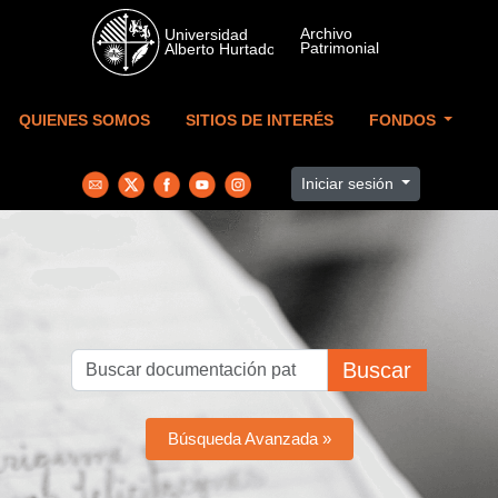
Skip to main content
QUIENES SOMOS
SITIOS DE INTERÉS
FONDOS
Iniciar sesión
Buscar
Búsqueda Avanzada »