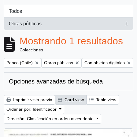
Todos
Obras públicas
1
, 1 resultados
Mostrando 1 resultados
Colecciones
Remove filter:
Remove filter:
Remove filter:
Penco (Chile)
Obras públicas
Con objetos digitales
Opciones avanzadas de búsqueda
Imprimir vista previa
Card view
Table view
Ordenar por: Identificador
Dirección: Clasificación en orden ascendente