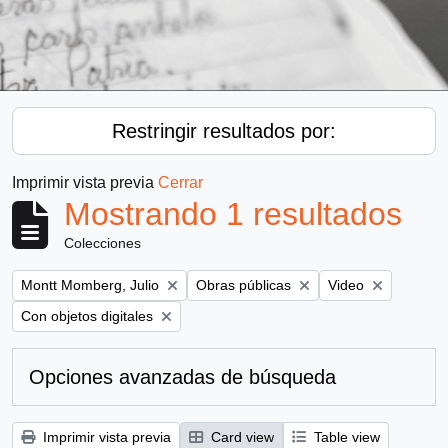
Restringir resultados por:
Imprimir vista previa
Cerrar
Mostrando 1 resultados
Colecciones
Remove filter:
Remove filter:
Remove filter:
Montt Momberg, Julio
Obras públicas
Video
Remove filter:
Con objetos digitales
Opciones avanzadas de búsqueda
Imprimir vista previa
Card view
Table view