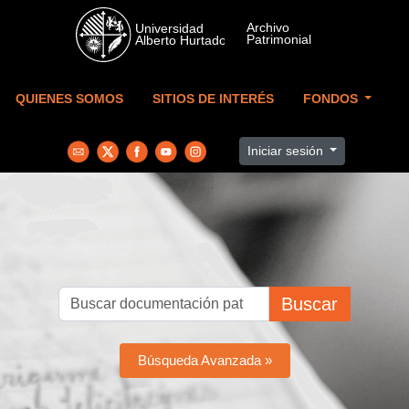
Skip to main content
QUIENES SOMOS
SITIOS DE INTERÉS
FONDOS
Iniciar sesión
Buscar
Búsqueda Avanzada »