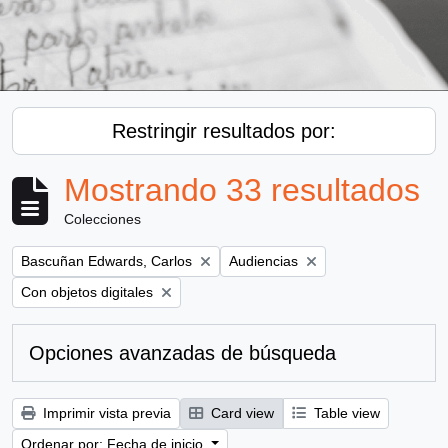
Restringir resultados por:
Mostrando 33 resultados
Colecciones
Remove filter:
Remove filter:
Bascuñan Edwards, Carlos
Audiencias
Remove filter:
Con objetos digitales
Opciones avanzadas de búsqueda
Imprimir vista previa
Card view
Table view
Ordenar por: Fecha de inicio