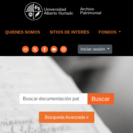
Skip to main content
QUIENES SOMOS
SITIOS DE INTERÉS
FONDOS
Iniciar sesión
Buscar
Búsqueda Avanzada »