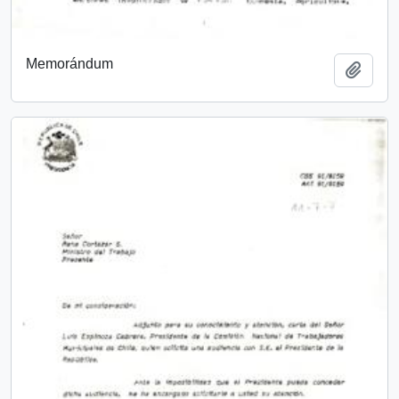
Memorándum
Añadi