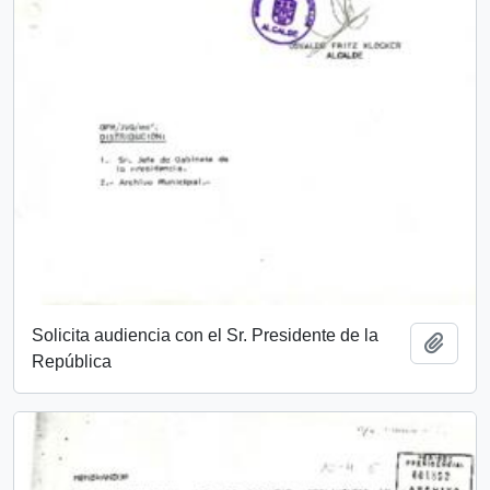
Solicita audiencia con el Sr. Presidente de la
Añadi
República