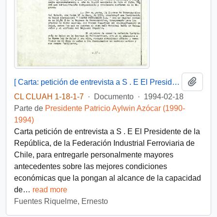
Añadi
[ Carta: petición de entrevista a S . E El Presidente de la República, de la Federación Industrial Ferroviaria de Chile ]
CL CLUAH 1-18-1-7
·
Documento
·
1994-02-18
Parte de
Presidente Patricio Aylwin Azócar (1990-
1994)
Carta petición de entrevista a S . E El Presidente de la
República, de la Federación Industrial Ferroviaria de
Chile, para entregarle personalmente mayores
antecedentes sobre las mejores condiciones
económicas que la pongan al alcance de la capacidad
de
…
read more
Fuentes Riquelme, Ernesto