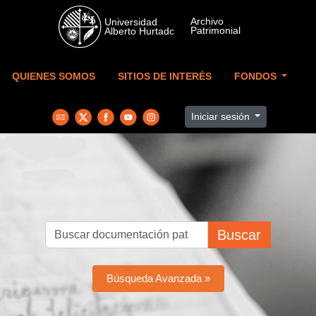
Skip to main content
QUIENES SOMOS
SITIOS DE INTERÉS
FONDOS
Iniciar sesión
Buscar
Búsqueda Avanzada »