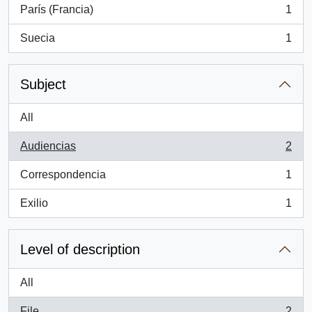
París (Francia)
1
, 1 results
Suecia
1
, 1 results
Subject
All
Audiencias
2
, 2 results
Correspondencia
1
, 1 results
Exilio
1
, 1 results
Level of description
All
File
2