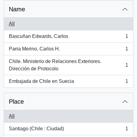
Name
All
Bascuñan Edwards, Carlos
1
, 1 results
Parra Merino, Carlos H.
1
, 1 results
Chile. Ministerio de Relaciones Exteriores.
1
, 1 results
Dirección de Protocolo
Embajada de Chile en Suecia
1
, 1 results
Place
All
Santiago (Chile : Ciudad)
1
, 1 results