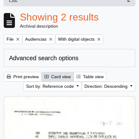
, 2 results
Showing 2 results
Archival description
Remove filter:
Remove filter:
Remove filter:
File
Audiencias
With digital objects
Advanced search options
Print preview
Card view
Table view
Sort by: Reference code
Direction: Descending