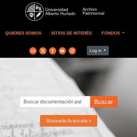
Skip to main content
QUIENES SOMOS
SITIOS DE INTERÉS
FONDOS
Log in
Buscar
Búsqueda Avanzada »