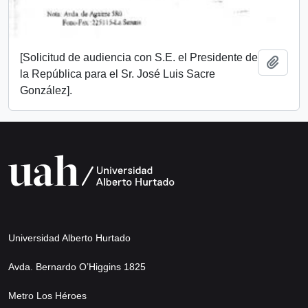
[Solicitud de audiencia con S.E. el Presidente de
Añadi
la República para el Sr. José Luis Sacre
González].
Universidad Alberto Hurtado
Avda. Bernardo O’Higgins 1825
Metro Los Héroes