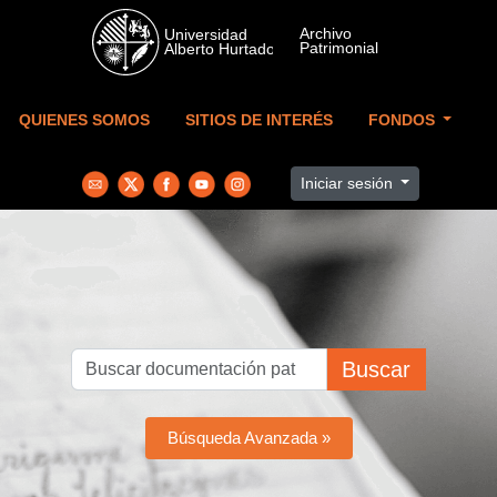
Skip to main content
QUIENES SOMOS
SITIOS DE INTERÉS
FONDOS
Iniciar sesión
Buscar
Búsqueda Avanzada »