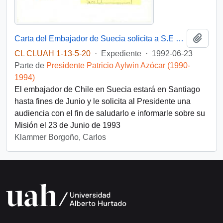
Añadi
Carta del Embajador de Suecia solicita a S.E una audiencia para Junio de 1992
CL CLUAH 1-13-5-20
·
Expediente
·
1992-06-23
Parte de
Presidente Patricio Aylwin Azócar (1990-
1994)
El embajador de Chile en Suecia estará en Santiago
hasta fines de Junio y le solicita al Presidente una
audiencia con el fin de saludarlo e informarle sobre su
Misión el 23 de Junio de 1993
Klammer Borgoño, Carlos