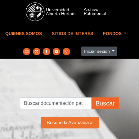
Skip to main content
QUIENES SOMOS
SITIOS DE INTERÉS
FONDOS
Iniciar sesión
Buscar
Búsqueda Avanzada »