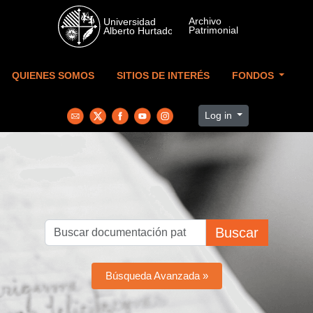
Skip to main content
QUIENES SOMOS
SITIOS DE INTERÉS
FONDOS
Log in
Buscar
Búsqueda Avanzada »