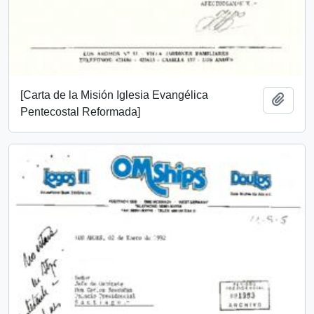
[Carta de la Misión Iglesia Evangélica
Add t
Pentecostal Reformada]