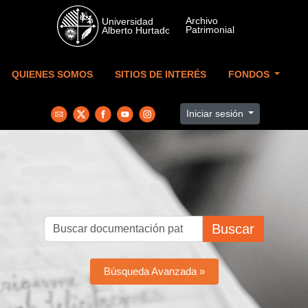
Skip to main content
QUIENES SOMOS
SITIOS DE INTERÉS
FONDOS
Iniciar sesión
Buscar
Búsqueda Avanzada »