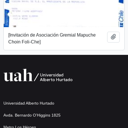
[Invitación de Asociación Gremial Mapuche
Añadi
Choin Foli-Che]
Universidad Alberto Hurtado
Avda. Bernardo O’Higgins 1825
Metro Los Héroes