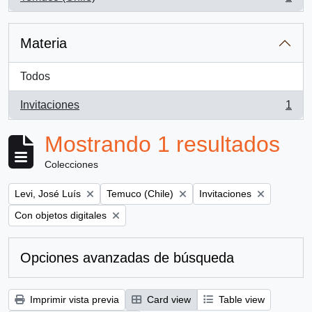
, 1 resultados
Materia
Todos
Invitaciones
1
, 1 resultados
Mostrando 1 resultados
Colecciones
Remove filter:
Remove filter:
Remove filter:
Levi, José Luís
Temuco (Chile)
Invitaciones
Remove filter:
Con objetos digitales
Opciones avanzadas de búsqueda
Imprimir vista previa
Card view
Table view