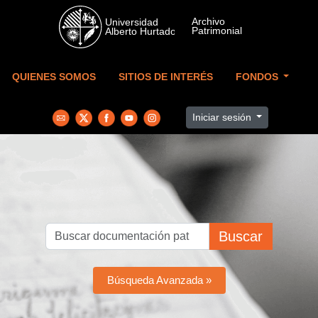
Skip to main content
QUIENES SOMOS
SITIOS DE INTERÉS
FONDOS
Iniciar sesión
Buscar
Búsqueda Avanzada »