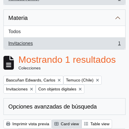
, 1 resultados
Materia
Todos
Invitaciones
1
, 1 resultados
Mostrando 1 resultados
Colecciones
Remove filter:
Remove filter:
Bascuñan Edwards, Carlos
Temuco (Chile)
Remove filter:
Remove filter:
Invitaciones
Con objetos digitales
Opciones avanzadas de búsqueda
Imprimir vista previa
Card view
Table view