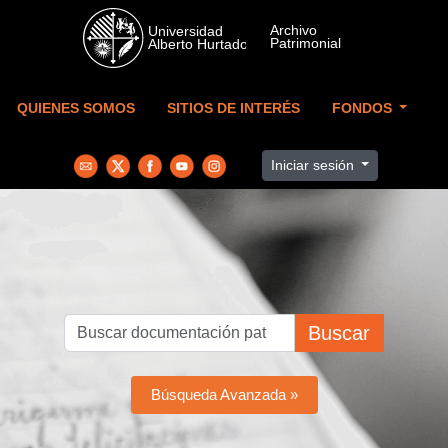
Skip to main content
QUIENES SOMOS
SITIOS DE INTERÉS
FONDOS
Iniciar sesión
Buscar
Búsqueda Avanzada »