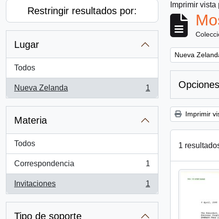
Imprimir vista
Restringir resultados por:
Mos
Colecc
Lugar
Remove filter:
Nueva Zeland
Todos
Opciones
Nueva Zelanda
1
, 1 resultados
Imprimir vi
Materia
Todos
1 resultado
Correspondencia
1
, 1 resultados
Invitaciones
1
, 1 resultados
Tipo de soporte