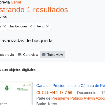
 previa
Cerrar
trando 1 resultados
iones
Remove filter:
Remove filter:
a
Invitaciones
Texto
 avanzadas de búsqueda
sta previa
Card view
Table view
s con objetos digitales
CL CLUAH 1-18-7-56
·
Documento
·
19
Parte de
Presidente Patricio Aylwin Azóc
Burke, Kerry