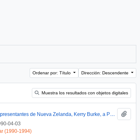
Ordenar por: Título
Dirección: Descendente
Muestra los resultados con objetos digitales
Añadi
Carta del Presidente de la Cámara de Representantes de Nueva Zelanda, Kerry Burke, a Patricio Aylwin Azócar, agradeciendo su invitación para asistir a la inauguración de la Cámara de Representantes de Chile, pero lamentando su inasistencia debido a compromisos parlamentarios
90-04-03
ar (1990-1994)