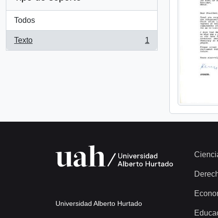
Todos
Texto
1
, 1 resultados
Cienci
Derec
Econo
Universidad Alberto Hurtado
Educa