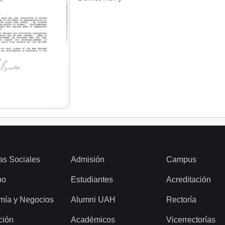
as Sociales
Admisión
Campus
ho
Estudiantes
Acreditación
mía y Negocios
Alumni UAH
Rectoría
ción
Académicos
Vicerrectorías