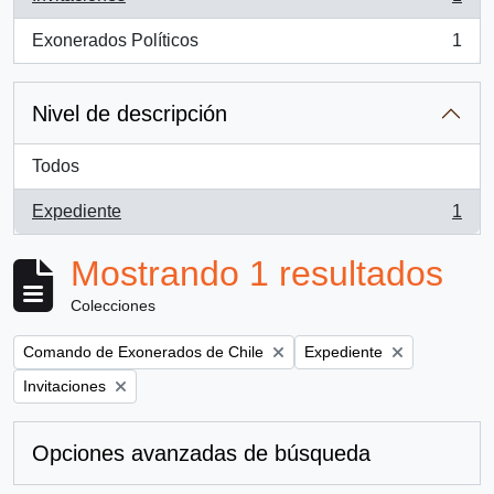
, 1 resultados
Exonerados Políticos
1
, 1 resultados
Nivel de descripción
Todos
Expediente
1
, 1 resultados
Mostrando 1 resultados
Colecciones
Remove filter:
Remove filter:
Comando de Exonerados de Chile
Expediente
Remove filter:
Invitaciones
Opciones avanzadas de búsqueda