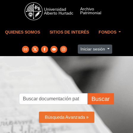
Skip to main content
QUIENES SOMOS
SITIOS DE INTERÉS
FONDOS
Iniciar sesión
Buscar
Búsqueda Avanzada »