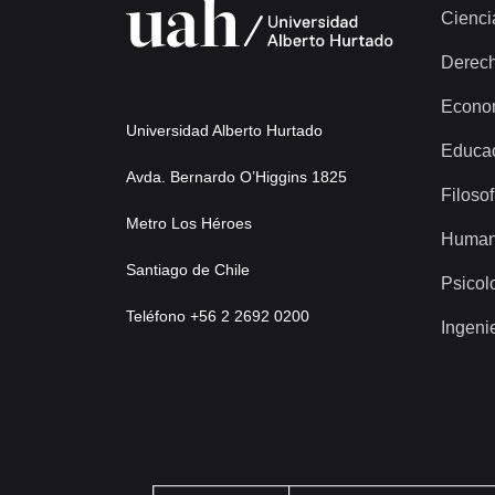
Cienci
Derec
Econo
Universidad Alberto Hurtado
Educa
Avda. Bernardo O’Higgins 1825
Filosof
Metro Los Héroes
Human
Santiago de Chile
Psicol
Teléfono +56 2 2692 0200
Ingeni