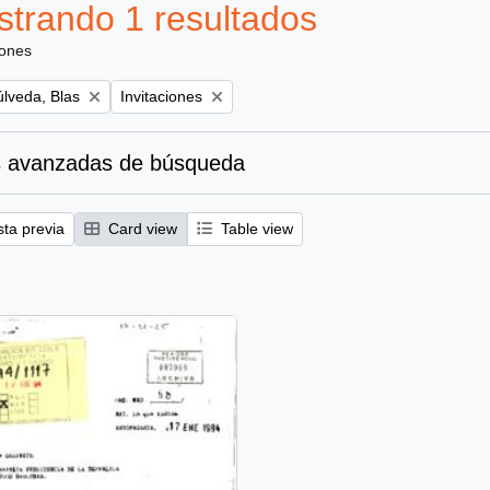
trando 1 resultados
iones
Remove filter:
lveda, Blas
Invitaciones
 avanzadas de búsqueda
sta previa
Card view
Table view