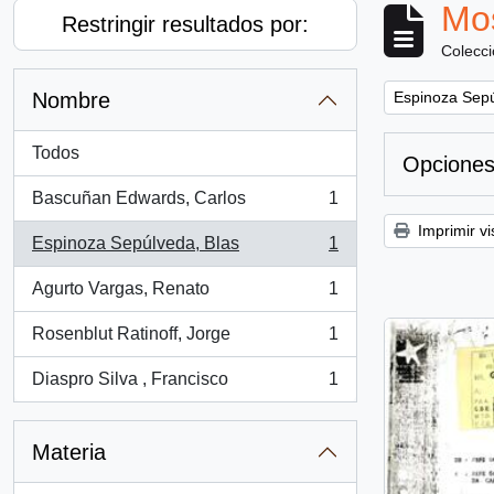
Mos
Restringir resultados por:
Colecc
Remove filter:
Nombre
Espinoza Sepú
Todos
Opciones
Bascuñan Edwards, Carlos
1
, 1 resultados
Imprimir vi
Espinoza Sepúlveda, Blas
1
, 1 resultados
Agurto Vargas, Renato
1
, 1 resultados
Rosenblut Ratinoff, Jorge
1
, 1 resultados
Diaspro Silva , Francisco
1
, 1 resultados
Materia