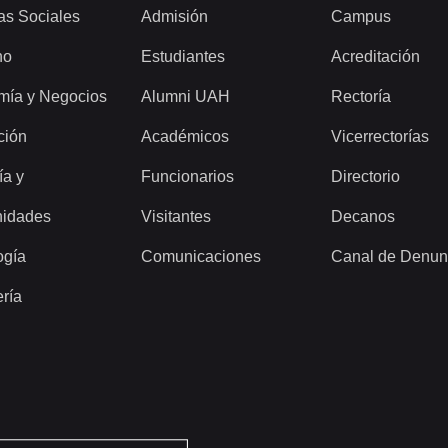
as Sociales
Admisión
Campus
ho
Estudiantes
Acreditación
mía y Negocios
Alumni UAH
Rectoría
ción
Académicos
Vicerrectorías
ía y
Funcionarios
Directorio
idades
Visitantes
Decanos
ogía
Comunicaciones
Canal de Denun
ería