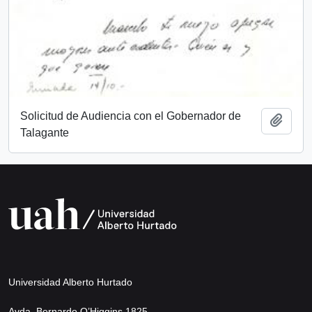
Solicitud de Audiencia con el Gobernador de
Añadi
Talagante
Universidad Alberto Hurtado
Avda. Bernardo O’Higgins 1825