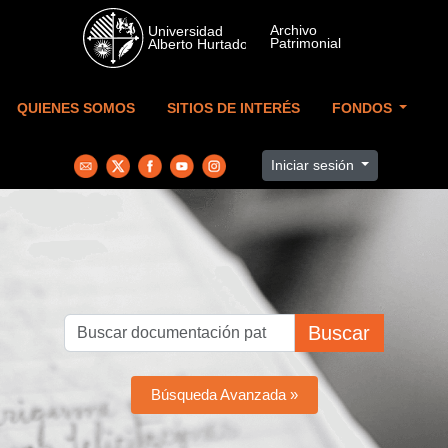
Skip to main content
QUIENES SOMOS
SITIOS DE INTERÉS
FONDOS
Iniciar sesión
Buscar
Búsqueda Avanzada »