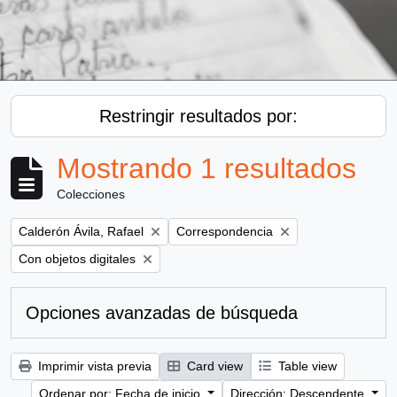
Restringir resultados por:
Mostrando 1 resultados
Colecciones
Remove filter:
Remove filter:
Calderón Ávila, Rafael
Correspondencia
Remove filter:
Con objetos digitales
Opciones avanzadas de búsqueda
Imprimir vista previa
Card view
Table view
Ordenar por: Fecha de inicio
Dirección: Descendente