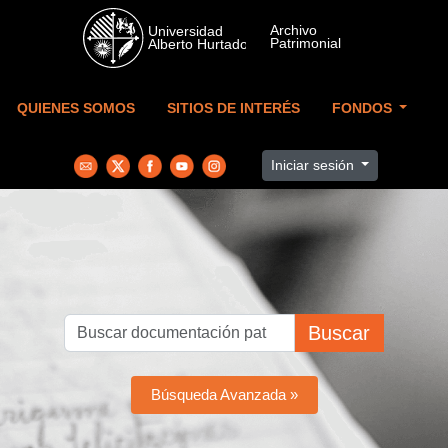
Skip to main content
QUIENES SOMOS
SITIOS DE INTERÉS
FONDOS
Iniciar sesión
Buscar
Búsqueda Avanzada »