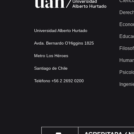
Cienci
Derec
Econo
Universidad Alberto Hurtado
Educa
Avda. Bernardo O’Higgins 1825
Filosof
Metro Los Héroes
Human
Santiago de Chile
Psicol
Teléfono +56 2 2692 0200
Ingeni