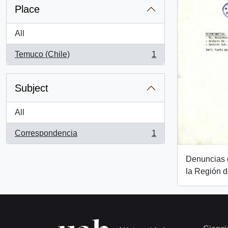
Place
All
Temuco (Chile)
1
, 1 results
Subject
All
Correspondencia
1
, 1 results
Denuncias d
la Región d