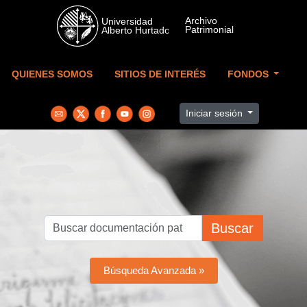
Skip to main content
QUIENES SOMOS
SITIOS DE INTERÉS
FONDOS
Iniciar sesión
Buscar
Búsqueda Avanzada »