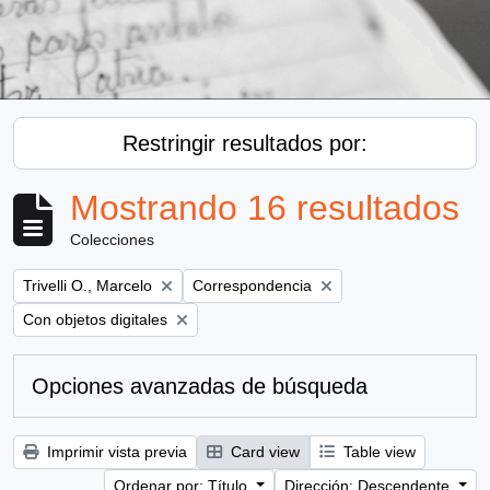
Restringir resultados por:
Mostrando 16 resultados
Colecciones
Remove filter:
Remove filter:
Trivelli O., Marcelo
Correspondencia
Remove filter:
Con objetos digitales
Opciones avanzadas de búsqueda
Imprimir vista previa
Card view
Table view
Ordenar por: Título
Dirección: Descendente