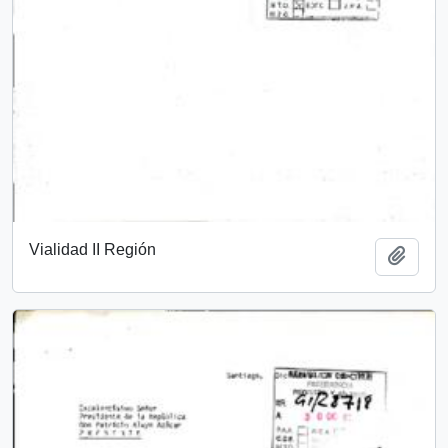
Vialidad II Región
Añadi