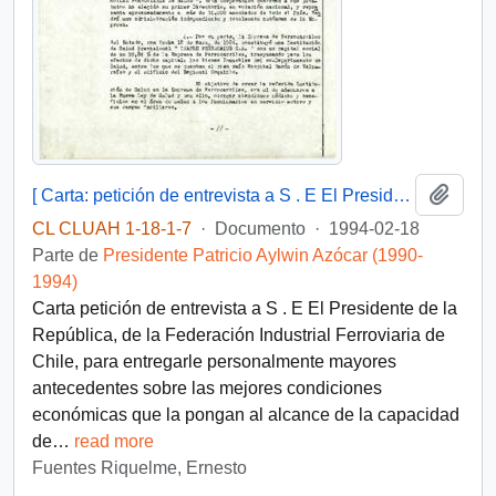
Añadi
[ Carta: petición de entrevista a S . E El Presidente de la República, de la Federación Industrial Ferroviaria de Chile ]
CL CLUAH 1-18-1-7
·
Documento
·
1994-02-18
Parte de
Presidente Patricio Aylwin Azócar (1990-
1994)
Carta petición de entrevista a S . E El Presidente de la
República, de la Federación Industrial Ferroviaria de
Chile, para entregarle personalmente mayores
antecedentes sobre las mejores condiciones
económicas que la pongan al alcance de la capacidad
de
…
read more
Fuentes Riquelme, Ernesto