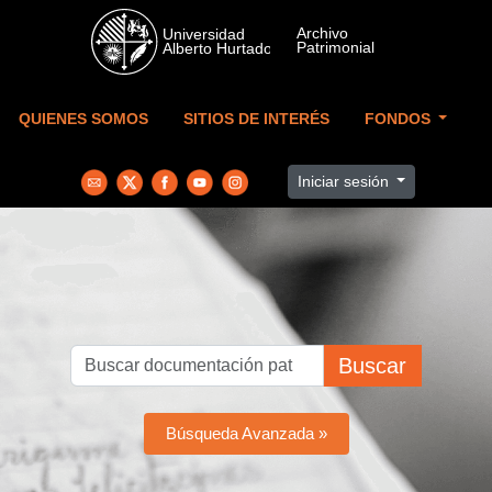
Skip to main content
QUIENES SOMOS
SITIOS DE INTERÉS
FONDOS
Iniciar sesión
Buscar
Búsqueda Avanzada »