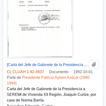
Añadi
[Carta del Jefe de Gabinete de la Presidencia a SEREMI de Vivienda XII Región]
CL CLUAH 1-92-4937
·
Documento
·
1992-10-01
Parte de
Presidente Patricio Aylwin Azócar (1990-
1994)
Carta del Jefe de Gabinete de la Presidencia a
SEREMI de Vivienda XII Región, Joaquín Curtze, por
caso de Norma Barría.
Bascuñan Edwards, Carlos