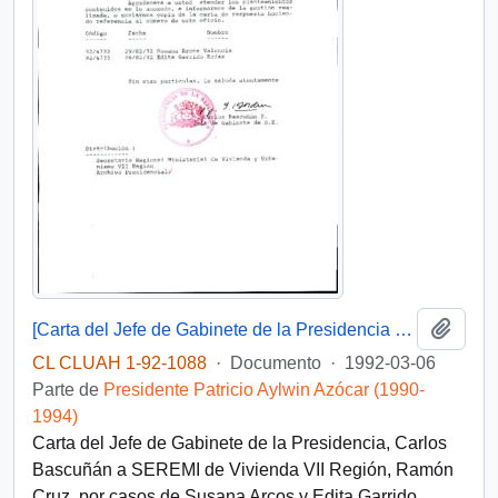
Añadi
[Carta del Jefe de Gabinete de la Presidencia a SEREMI de Vivienda VII Región]
CL CLUAH 1-92-1088
·
Documento
·
1992-03-06
Parte de
Presidente Patricio Aylwin Azócar (1990-
1994)
Carta del Jefe de Gabinete de la Presidencia, Carlos
Bascuñán a SEREMI de Vivienda VII Región, Ramón
Cruz, por casos de Susana Arcos y Edita Garrido.