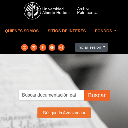
Skip to main content
QUIENES SOMOS
SITIOS DE INTERÉS
FONDOS
Iniciar sesión
Buscar
Búsqueda Avanzada »