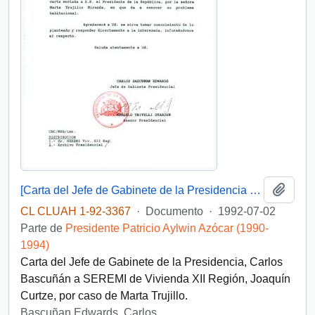
Añadi
[Carta del Jefe de Gabinete de la Presidencia a SEREMI de Vivienda XII Región]
CL CLUAH 1-92-3367
·
Documento
·
1992-07-02
Parte de
Presidente Patricio Aylwin Azócar (1990-
1994)
Carta del Jefe de Gabinete de la Presidencia, Carlos
Bascuñán a SEREMI de Vivienda XII Región, Joaquín
Curtze, por caso de Marta Trujillo.
Bascuñan Edwards, Carlos