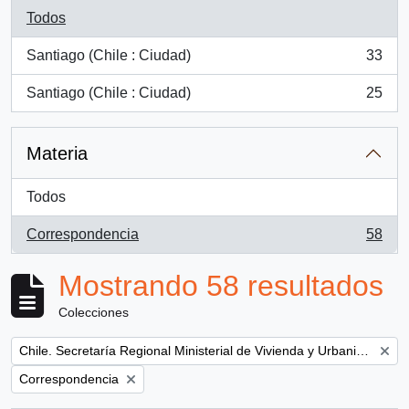
Todos
Santiago (Chile : Ciudad)
33
, 33 resultados
Santiago (Chile : Ciudad)
25
, 25 resultados
Materia
Todos
Correspondencia
58
, 58 resultados
Mostrando 58 resultados
Colecciones
Remove filter:
Chile. Secretaría Regional Ministerial de Vivienda y Urbanismo
Remove filter:
Correspondencia