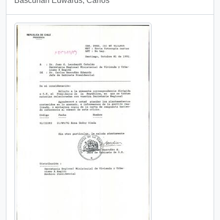
Bascuñan Edwards, Carlos