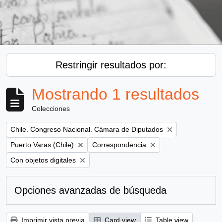
Restringir resultados por:
Mostrando 1 resultados
Colecciones
Remove filter:
Chile. Congreso Nacional. Cámara de Diputados
Remove filter:
Remove filter:
Puerto Varas (Chile)
Correspondencia
Remove filter:
Con objetos digitales
Opciones avanzadas de búsqueda
Imprimir vista previa
Card view
Table view