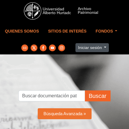
Skip to main content
QUIENES SOMOS
SITIOS DE INTERÉS
FONDOS
Iniciar sesión
Buscar
Búsqueda Avanzada »