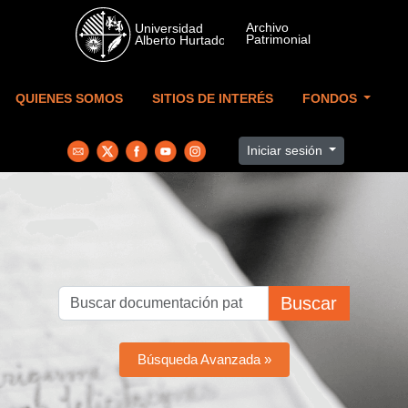
Skip to main content
QUIENES SOMOS
SITIOS DE INTERÉS
FONDOS
Iniciar sesión
Buscar
Búsqueda Avanzada »