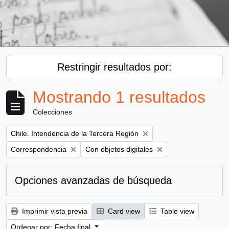
Restringir resultados por:
Mostrando 1 resultados
Colecciones
Remove filter:
Chile. Intendencia de la Tercera Región
Remove filter:
Remove filter:
Correspondencia
Con objetos digitales
Opciones avanzadas de búsqueda
Imprimir vista previa
Card view
Table view
Ordenar por: Fecha final