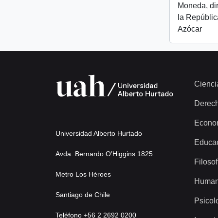
Moneda, dir
la República
Azócar
Cienci
Derec
Econo
Universidad Alberto Hurtado
Educa
Avda. Bernardo O’Higgins 1825
Filosof
Metro Los Héroes
Human
Santiago de Chile
Psicol
Teléfono +56 2 2692 0200