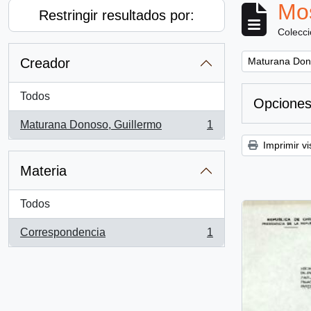
Mos
Restringir resultados por:
Colecc
Remove filter:
Creador
Maturana Don
Todos
Opciones
Maturana Donoso, Guillermo
1
, 1 resultados
Imprimir vi
Materia
Todos
Correspondencia
1
, 1 resultados