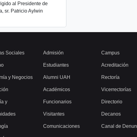
igido al Presidente de
, sr. Patricio Aylwin
as Sociales
Admisión
Campus
ho
Estudiantes
Acreditación
mía y Negocios
Alumni UAH
Rectoría
ción
Académicos
Vicerrectorías
ía y
Funcionarios
Directorio
idades
Visitantes
Decanos
ogía
Comunicaciones
Canal de Denun