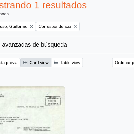
trando 1 resultados
iones
Remove filter:
oso, Guillermo
Correspondencia
 avanzadas de búsqueda
sta previa
Card view
Table view
Ordenar p