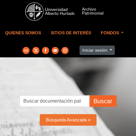
Skip to main content
QUIENES SOMOS
SITIOS DE INTERÉS
FONDOS
Iniciar sesión
Buscar
Búsqueda Avanzada »