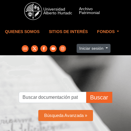
Skip to main content
QUIENES SOMOS
SITIOS DE INTERÉS
FONDOS
Iniciar sesión
Buscar
Búsqueda Avanzada »