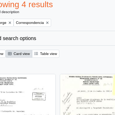
wing 4 results
l description
Remove filter:
orge
Correspondencia
 search options
ew
Card view
Table view