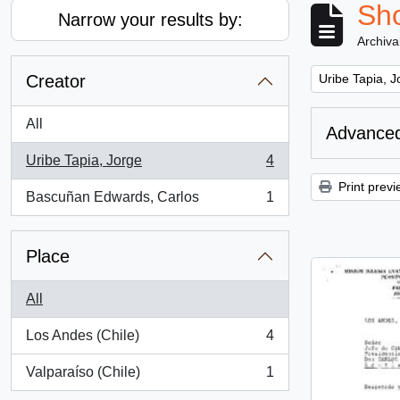
Sho
Narrow your results by:
Archiva
Remove filter:
Creator
Uribe Tapia, J
All
Advanced
Uribe Tapia, Jorge
4
, 4 results
Print previ
Bascuñan Edwards, Carlos
1
, 1 results
Place
All
Los Andes (Chile)
4
, 4 results
Valparaíso (Chile)
1
, 1 results