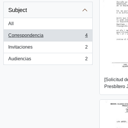
Subject
All
Correspondencia
4
, 4 results
Invitaciones
2
, 2 results
Audiencias
2
, 2 results
[Solicitud 
Presbítero 