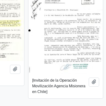
Add to clipboard
[Invitación de la Operación
Add t
Movilización Agencia Misionera
en Chile]