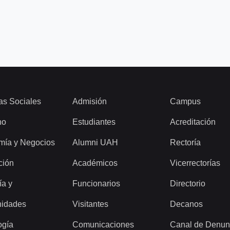
as Sociales
Admisión
Campus
ho
Estudiantes
Acreditación
mía y Negocios
Alumni UAH
Rectoría
ción
Académicos
Vicerrectorías
ía y
Funcionarios
Directorio
idades
Visitantes
Decanos
ogía
Comunicaciones
Canal de Denun