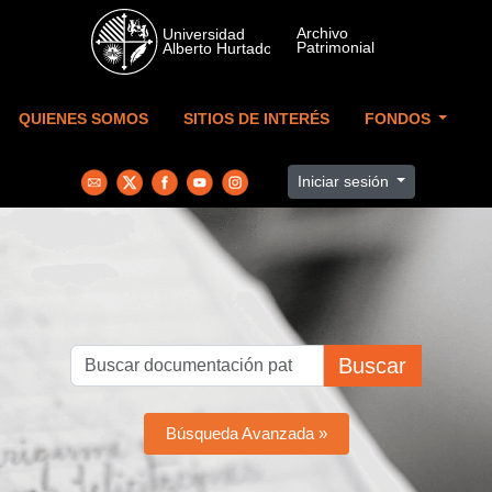
Skip to main content
QUIENES SOMOS
SITIOS DE INTERÉS
FONDOS
Iniciar sesión
Buscar
Búsqueda Avanzada »