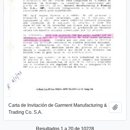
Carta de Invitación de Garment Manufacturing &
Añadi
Trading Co. S.A.
Resultados 1 a 20 de 10228