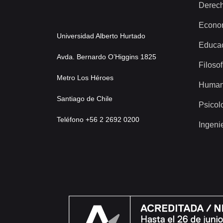
Derec
Econo
Universidad Alberto Hurtado
Educa
Avda. Bernardo O’Higgins 1825
Filosof
Metro Los Héroes
Human
Santiago de Chile
Psicol
Teléfono +56 2 2692 0200
Ingeni