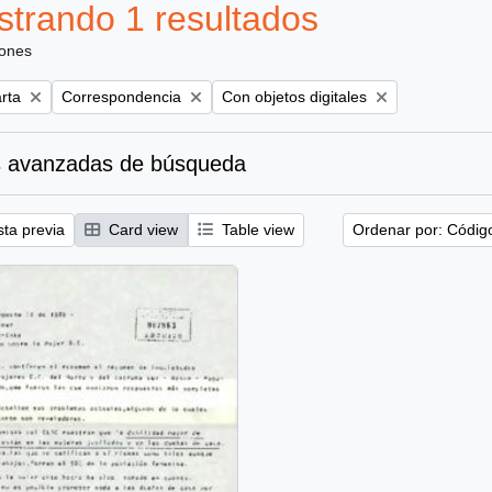
trando 1 resultados
iones
Remove filter:
Remove filter:
rta
Correspondencia
Con objetos digitales
 avanzadas de búsqueda
sta previa
Card view
Table view
Ordenar por: Códig