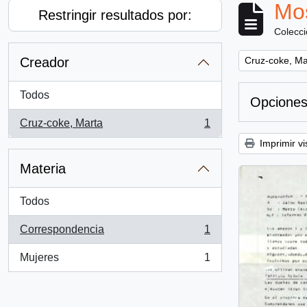
Mos
Restringir resultados por:
Colecc
Remove filter:
Creador
Cruz-coke, Ma
Todos
Opciones
Cruz-coke, Marta
1
, 1 resultados
Imprimir vi
Materia
Todos
Correspondencia
1
, 1 resultados
Mujeres
1
, 1 resultados