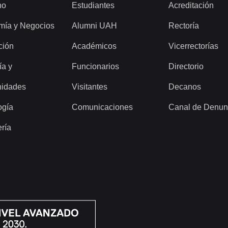
ho
Estudiantes
Acreditación
mía y Negocios
Alumni UAH
Rectoría
ción
Académicos
Vicerrectorías
ía y
Funcionarios
Directorio
idades
Visitantes
Decanos
ogía
Comunicaciones
Canal de Denun
ería