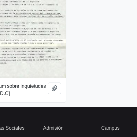
m sobre inquietudes
Añadir al portapapeles
 D.C]
as Sociales
Admisión
Campus