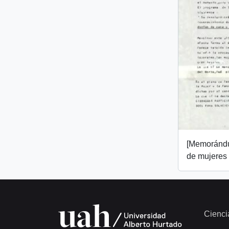
[Memorándu
de mujeres
Cienci