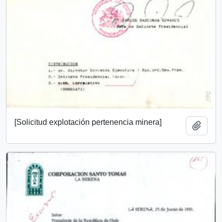
[Solicitud explotación pertenencia minera]
Añadi