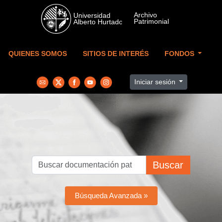
Skip to main content
QUIENES SOMOS
SITIOS DE INTERÉS
FONDOS
Iniciar sesión
Buscar
Búsqueda Avanzada »