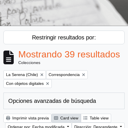
Restringir resultados por:
Mostrando 39 resultados
Colecciones
Remove filter:
Remove filter:
La Serena (Chile)
Correspondencia
Remove filter:
Con objetos digitales
Opciones avanzadas de búsqueda
Imprimir vista previa
Card view
Table view
Ordenar por: Fecha modificada
Dirección: Descendente