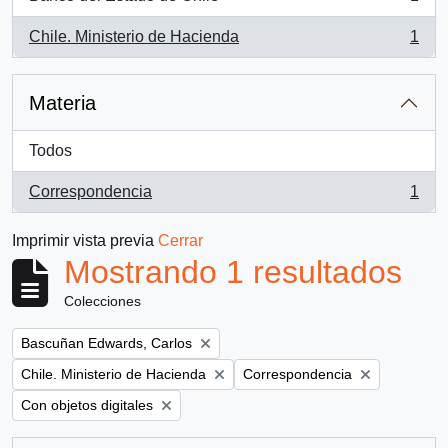
, 1 resultados
Chile. Ministerio de Hacienda
1
, 1 resultados
Materia
Todos
Correspondencia
1
, 1 resultados
Imprimir vista previa
Cerrar
Mostrando 1 resultados
Colecciones
Remove filter:
Bascuñan Edwards, Carlos
Remove filter:
Remove filter:
Chile. Ministerio de Hacienda
Correspondencia
Remove filter:
Con objetos digitales