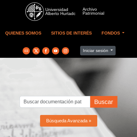
Skip to main content
QUIENES SOMOS
SITIOS DE INTERÉS
FONDOS
Iniciar sesión
Buscar
Búsqueda Avanzada »