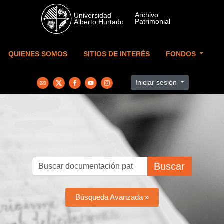
Skip to main content
QUIENES SOMOS
SITIOS DE INTERÉS
FONDOS
Iniciar sesión
Buscar
Búsqueda Avanzada »