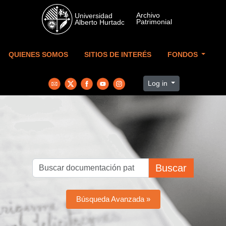
Skip to main content
QUIENES SOMOS
SITIOS DE INTERÉS
FONDOS
Log in
Buscar
Búsqueda Avanzada »