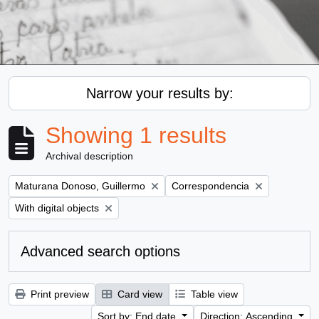
Narrow your results by:
Showing 1 results
Archival description
Remove filter:
Remove filter:
Maturana Donoso, Guillermo
Correspondencia
Remove filter:
With digital objects
Advanced search options
Print preview
Card view
Table view
Sort by: End date
Direction: Ascending