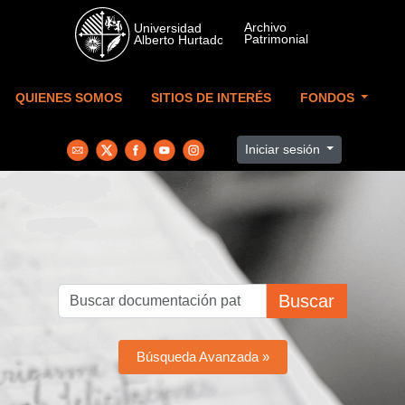
Skip to main content
QUIENES SOMOS
SITIOS DE INTERÉS
FONDOS
Iniciar sesión
Buscar
Búsqueda Avanzada »