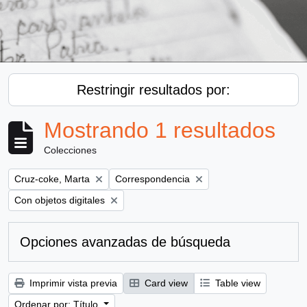
Restringir resultados por:
Mostrando 1 resultados
Colecciones
Remove filter:
Remove filter:
Cruz-coke, Marta
Correspondencia
Remove filter:
Con objetos digitales
Opciones avanzadas de búsqueda
Imprimir vista previa
Card view
Table view
Ordenar por: Título