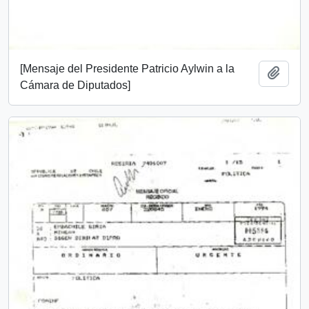
[Mensaje del Presidente Patricio Aylwin a la
Add t
Cámara de Diputados]