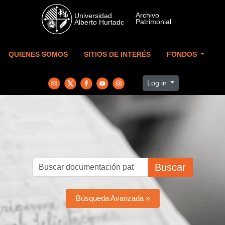
Skip to main content
QUIENES SOMOS
SITIOS DE INTERÉS
FONDOS
Log in
Buscar
Búsqueda Avanzada »