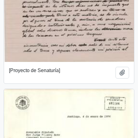
[Proyecto de Senaturía]
Add t