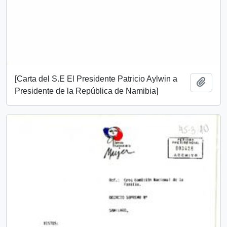
[Carta del S.E El Presidente Patricio Aylwin a
Add t
Presidente de la República de Namibia]