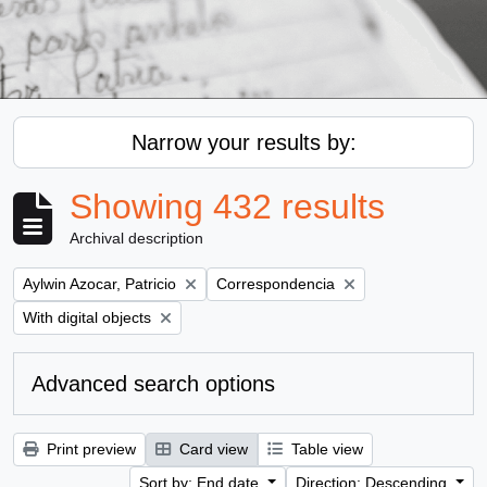
Narrow your results by:
Showing 432 results
Archival description
Remove filter:
Remove filter:
Aylwin Azocar, Patricio
Correspondencia
Remove filter:
With digital objects
Advanced search options
Print preview
Card view
Table view
Sort by: End date
Direction: Descending