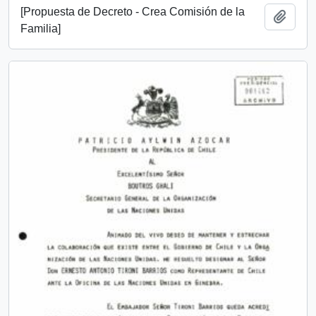
[Propuesta de Decreto - Crea Comisión de la
Add t
Familia]