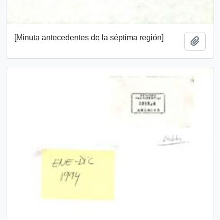
[Minuta antecedentes de la séptima región]
Add t