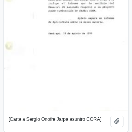
[Carta a Sergio Onofre Jarpa asuntro CORA]
Add t