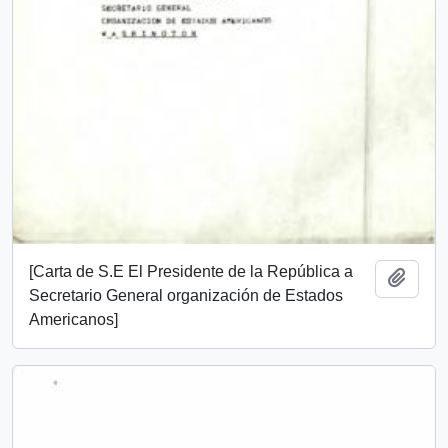
[Carta de S.E El Presidente de la República a
Add t
Secretario General organización de Estados
Americanos]