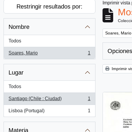
Imprimir vista
Restringir resultados por:
Mos
Colecc
Nombre
Remove filter:
Soares, Mario
Todos
Opciones
Soares, Mario
1
, 1 resultados
Imprimir vi
Lugar
Todos
Santiago (Chile : Ciudad)
1
, 1 resultados
Lisboa (Portugal)
1
, 1 resultados
Materia