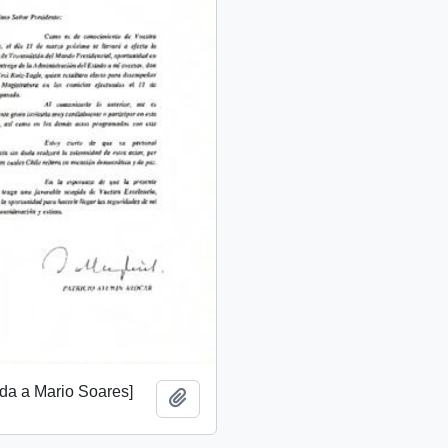
gida a Mario Soares]
Añadir al portapapeles