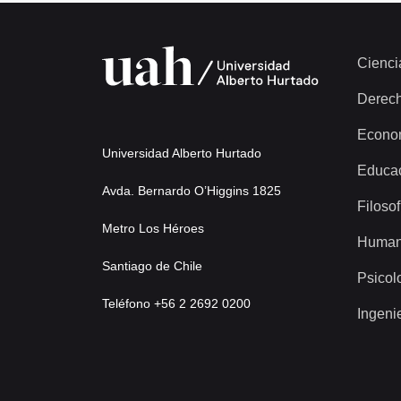
Cienci
Derec
Econo
Universidad Alberto Hurtado
Educa
Avda. Bernardo O’Higgins 1825
Filosof
Metro Los Héroes
Human
Santiago de Chile
Psicol
Teléfono +56 2 2692 0200
Ingeni