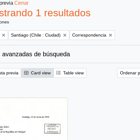
 previa
Cerrar
trando 1 resultados
iones
Remove filter:
Remove filter:
Santiago (Chile : Ciudad)
Correspondencia
 avanzadas de búsqueda
sta previa
Card view
Table view
Ordenar p