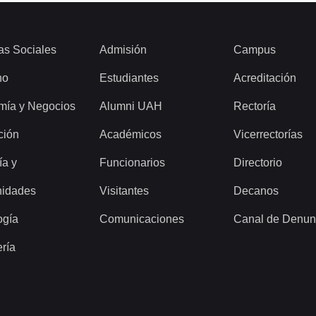
as Sociales
Admisión
Campus
ho
Estudiantes
Acreditación
mía y Negocios
Alumni UAH
Rectoría
ción
Académicos
Vicerrectorías
ía y
Funcionarios
Directorio
idades
Visitantes
Decanos
ogía
Comunicaciones
Canal de Denun
ería