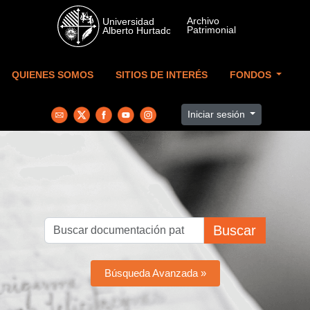
Skip to main content
QUIENES SOMOS
SITIOS DE INTERÉS
FONDOS
Iniciar sesión
Buscar
Búsqueda Avanzada »