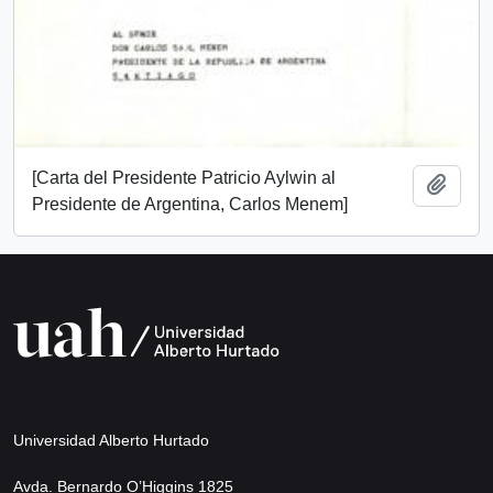
[Carta del Presidente Patricio Aylwin al
Añadi
Presidente de Argentina, Carlos Menem]
Universidad Alberto Hurtado
Avda. Bernardo O’Higgins 1825